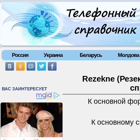
Россия
Украина
Беларусь
Молдова
Rezekne (Резе
сп
К основной фо
К основному с