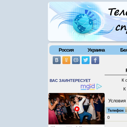
Россия
Украина
Бе
К 
К
Условия 
Телефон
0