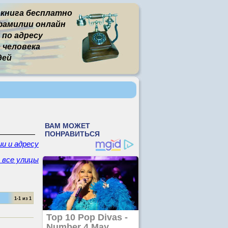
 книга бесплатно
фамилии онлайн
 по адресу
человека
дей
и и адресу
- все улицы
1-1 из 1