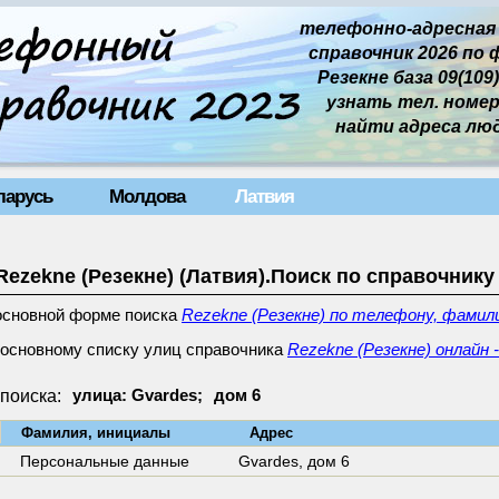
телефонно-адресная
справочник 2026 по 
Резекне база 09(109)
узнать тел. номер 
найти адреса лю
ларусь
Молдова
Латвия
Rezekne (Резекне) (Латвия).Поиск по справочнику
основной форме поиска
Rezekne (Резекне) по телефону, фамили
 основному списку улиц справочника
Rezekne (Резекне) онлайн 
поиска:
улица: Gvardes;
дом 6
↓
Фамилия, инициалы
Адрес
Персональные данные
Gvardes,
дом 6