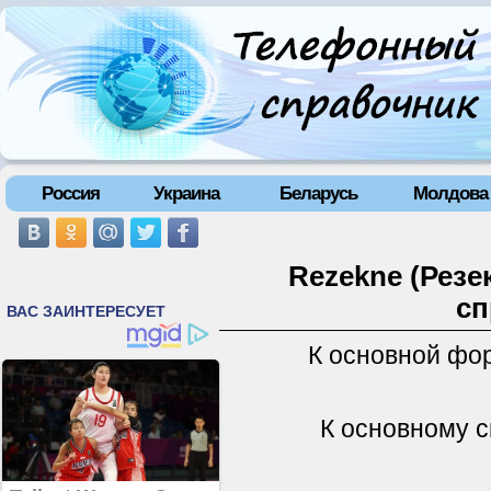
Россия
Украина
Беларусь
Молдова
Rezekne (Резе
сп
К основной фо
К основному с