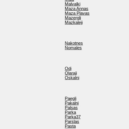
Malvalki
Maza Annas
Maza Plavas
Mazergli
Mazkaleji
Nakotnes
Nomales
Odi
Olaraji
Oskalni
Paegli
Pakalni
Palsas
Parka
Parka37
Parslas
Pasta