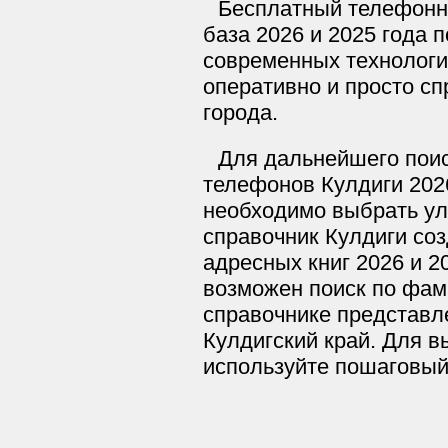
Бесплатный телефонн
база 2026 и 2025 года 
современных технологи
оперативно и просто сп
города.
Для дальнейшего поис
телефонов Кулдиги 202
необходимо выбрать ул
справочник Кулдиги соз
адресных книг 2026 и 2
возможен поиск по фам
справочнике представле
Кулдигский край. Для в
используйте пошаговый