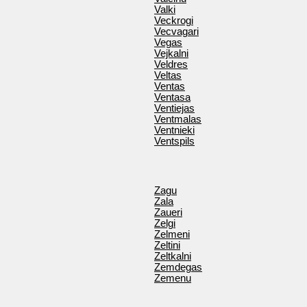
Valki
Veckrogi
Vecvagari
Vegas
Vejkalni
Veldres
Veltas
Ventas
Ventasa
Ventiejas
Ventmalas
Ventnieki
Ventspils
Zagu
Zala
Zaueri
Zelgi
Zelmeni
Zeltini
Zeltkalni
Zemdegas
Zemenu