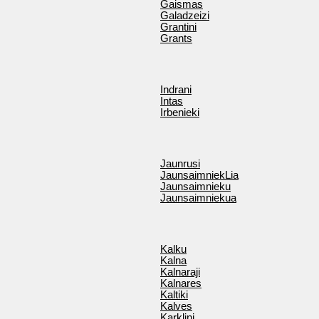
Gaismas
Galadzeizi
Grantini
Grants
Indrani
Intas
Irbenieki
Jaunrusi
JaunsaimniekLia
Jaunsaimnieku
Jaunsaimniekua
Kalku
Kalna
Kalnaraji
Kalnares
Kaltiki
Kalves
Karklini