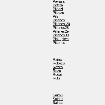
Pavasari
Petera
Piladzi
Piladzu
Pils
Piltenes
Piltenes-20
Piltenes28
Piltenes2e
Piltenes30
Pinkupites
Pittenes
Raina
Robezu
Rozes
Rozu
Rudaji
Ruki
Saknu
Saldus
Salnas