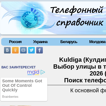
Россия
Украина
Беларусь
Молдова
Kuldiga (Кулди
Выбор улицы в 
2026 
Поиск телефо
К основной ф