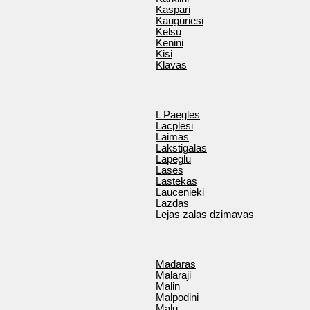
Kaspari
Kauguriesi
Kelsu
Kenini
Kisi
Klavas
L Paegles
Lacplesi
Laimas
Lakstigalas
Lapeglu
Lases
Lastekas
Laucenieki
Lazdas
Lejas zalas dzimavas
Madaras
Malaraji
Malin
Malpodini
Malu