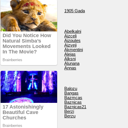
1905 Gada
Abelkalni
Aizceli
Aizputes
Aizveji
Akmentini
Alejas
Alksni
Alunana
Annas
Balozu
Bangas
Bazmcas
Baznicas
Baznicas21
Berzi
Berzu