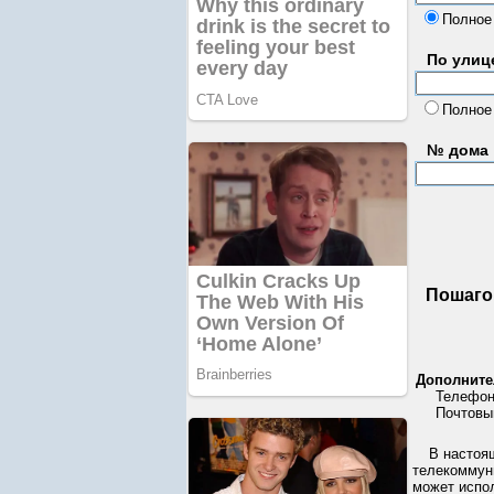
Полное
По улице
Полное
№ дома
Пошаго
Дополните
Телефонн
Почтовый
В настоя
телекоммуни
может испо