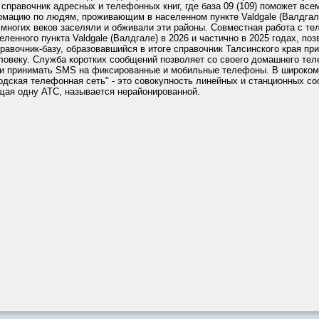
справочник адресных и телефонных книг, где база 09 (109) поможет в
рмацию по людям, проживающим в населенном пункте Valdgale (Валдгал
 многих веков заселяли и обживали эти районы. Совместная работа с т
еленного пункта Valdgale (Валдгале) в 2026 и частично в 2025 годах, по
равочник-базу, образовавшийся в итоге справочник Талсинского края пр
ловеку. Служба коротких сообщений позволяет со своего домашнего те
 и принимать SMS на фиксированные и мобильные телефоны. В широком
одская телефонная сеть" - это совокупность линейных и станционных со
щая одну АТС, называется нерайонированной.