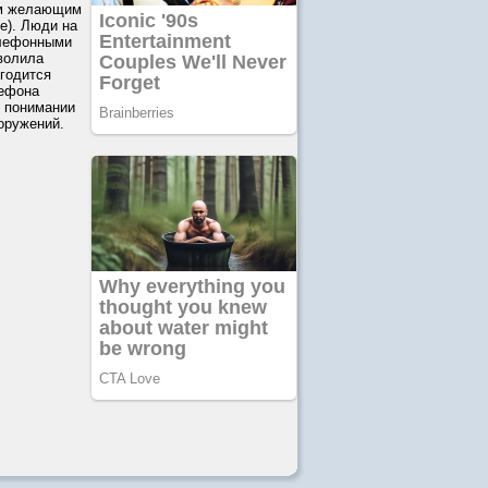
сем желающим
е). Люди на
елефонными
зволила
игодится
лефона
 понимании
оружений.