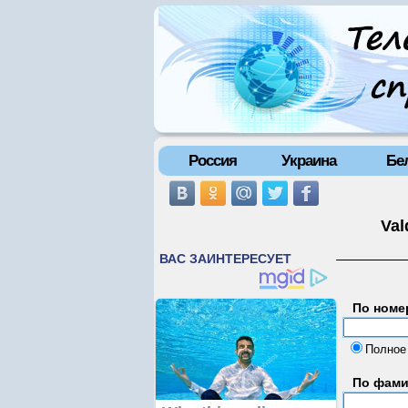
Россия
Украина
Бе
Val
По номе
Полное
По фам