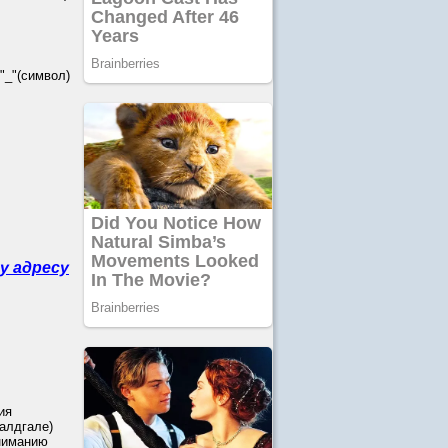
_"(символ)
у адресу
ия
Валдгале)
ниманию