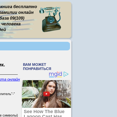
 книга бесплатно
фамилии онлайн
аза 09(109)
человека
дей
к.
кта онлайн
литель"-"
е символы)