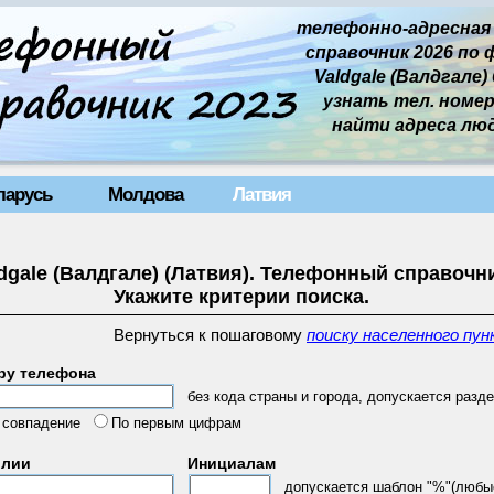
телефонно-адресная
справочник 2026 по 
Valdgale (Валдгале) б
узнать тел. номер 
найти адреса лю
ларусь
Молдова
Латвия
dgale (Валдгале) (Латвия). Телефонный справочни
Укажите критерии поиска.
Вернуться к пошаговому
поиску населенного пун
ру телефона
без кода страны и города, допускается разде
 совпадение
По первым цифрам
илии
Инициалам
допускается шаблон "%"(любы