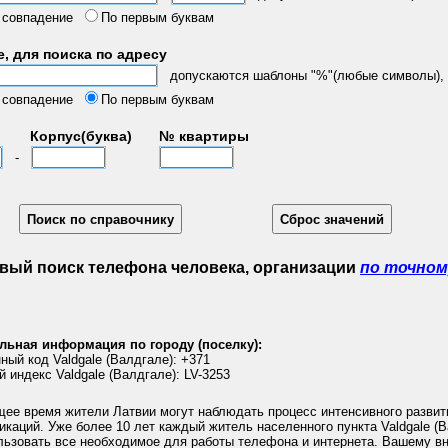
 совпадение
По первым буквам
, для поиска по адресу
допускаются шаблоны "%"(любые символы), "
 совпадение
По первым буквам
Корпус(буква)
№ квартиры
-
вый поиск телефона человека, организации
по точном
льная информация по городу (поселку):
ый код Valdgale (Валдгале): +371
 индекс Valdgale (Валдгале): LV-3253
щее время жители Латвии могут наблюдать процесс интенсивного развит
каций. Уже более 10 лет каждый житель населенного пункта Valdgale (
льзовать все необходимое для работы телефона и интернета. Вашему в