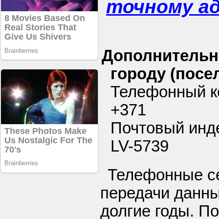
точному а
Дополнительн
городу (посел
Телефонный ко
+371
Почтовый инде
LV-5739
Телефонные се
передачи данны
долгие годы. П