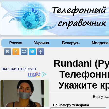
Россия
Украина
Беларусь
Молдова
Rundani (Ру
Телефонн
Укажите к
Вернутьс
По номеру телефона