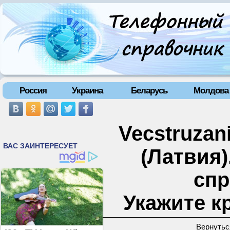
Россия
Украина
Беларусь
Молдова
Vecstruzan
(Латвия
спр
Укажите к
Вернутьс