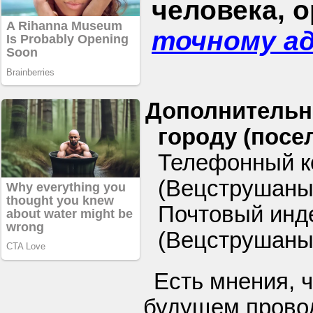
человека, 
точному а
Дополнительн
городу (посел
Телефонный ко
(Вецструшаны
Почтовый инде
(Вецструшаны)
Есть мнения, 
будущем прово