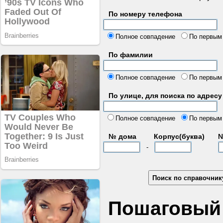
По номеру телефона
б
Полное совпадение
По первым
По фамилии
Полное совпадение
По первым
По улице, для поиска по адресу
д
Полное совпадение
По первым
№ дома
Корпус(буква)
№
-
Пошаговый 