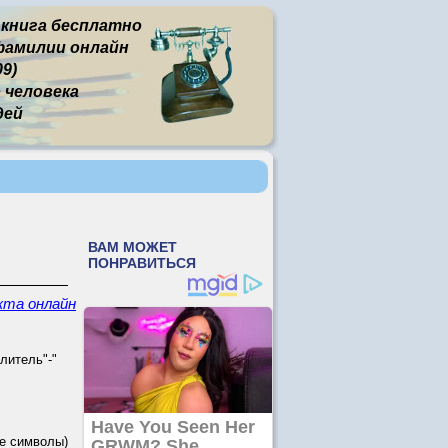
 книга бесплатно
фамилии онлайн
09)
человека
дей
кта онлайн
литель"-"
е символы)