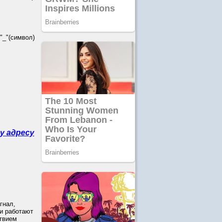
_"(символ)
у адресу
гнал,
и работают
ствием