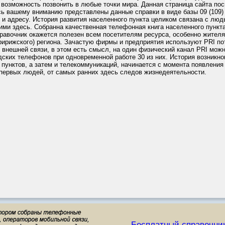
 возможность позвонить в любые точки мира. Данная страница сайта по
сь вашему вниманию представлены данные справки в виде базы 09 (109) V
и адресу. История развития населенного пункта целиком связана с люд
и здесь. Собранна качественная телефонная книга населенного пункта 
равочник окажется полезен всем посетителям ресурса, особенно жител
ририжского) региона. Зачастую фирмы и предприятия используют PRI по
 внешней связи, в этом есть смысл, на один физический канал PRI мож
дских телефонов при одновременной работе 30 из них. История возникно
пунктов, а затем и телекоммуникаций, начинается с момента появления 
 первых людей, от самых ранних здесь следов жизнедеятельности.
Бесплатный справочни