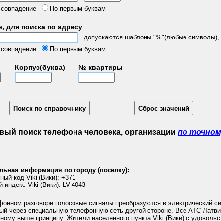
 совпадение
По первым буквам
, для поиска по адресу
допускаются шаблоны "%"(любые символы), "
 совпадение
По первым буквам
Корпус(буква)
№ квартиры
-
вый поиск телефона человека, организации
по точном
льная информация по городу (поселку):
ый код Viki (Вики): +371
 индекс Viki (Вики): LV-4043
фонном разговоре голосовые сигналы преобразуются в электрический си
ый через специальную телефонную сеть другой стороне. Все АТС Латви
ному выше принципу. Жители населенного пункта Viki (Вики) с удоволь