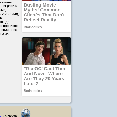
священа
iki (Вики)
ьми,
Viki (Вики),
ям
ток для
но прописать
вения всех
на их
к
© 2025