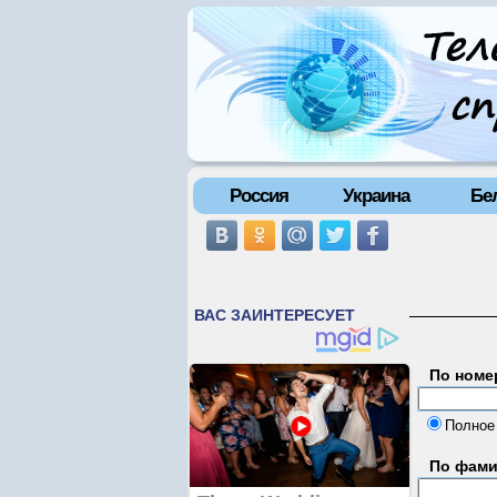
Россия
Украина
Бе
По номе
Полное
По фам