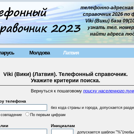
телефонно-адресная
справочник 2026 по 
Viki (Вики) база 09(1
узнать тел. номер 
найти адреса лю
ларусь
Молдова
Латвия
Viki (Вики) (Латвия). Телефонный справочник.
Укажите критерии поиска.
Вернуться к пошаговому
поиску населенного пун
ру телефона
без кода страны и города, допускается разде
 совпадение
По первым цифрам
илии
Инициалам
допускается шаблон "%"(любы