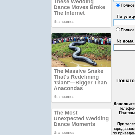
Полное
По улице
Полное
№ дома
Пошаго
Дополните
Телефонн
Почтовый
При теле
передаваем
по приведен