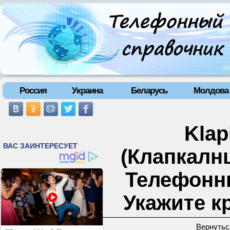
Россия
Украина
Беларусь
Молдова
Klap
(Клапкалнц
Телефонн
Укажите к
Вернутьс