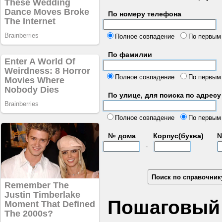
По номеру телефона
б
Полное совпадение
По первым
По фамилии
Полное совпадение
По первым
По улице, для поиска по адресу
д
Полное совпадение
По первым
№ дома
Корпус(буква)
№
-
Пошаговый 