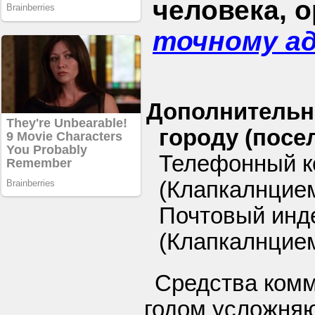
человека, 
точному а
Дополнительн
городу (посел
Телефонный ко
(Клапкалнцием
Почтовый инде
(Клапкалнцием
Средства ком
годом усложняю