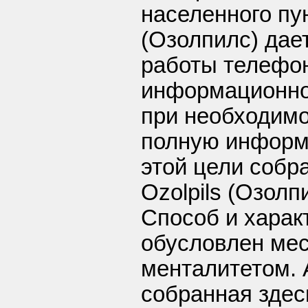
населенного пун
(Озолпилс) дае
работы телефон
информационно
при необходимо
полную информ
этой цели собра
Ozolpils (Озолп
Способ и харак
обусловлен ме
менталитетом.
собранная здес