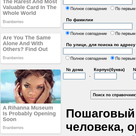
б
Полное совпадение
По первым
По фамилии
Полное совпадение
По первым
По улице, для поиска по адресу
д
Полное совпадение
По первым
№ дома
Корпус(буква)
№
-
Пошаговый 
человека, 