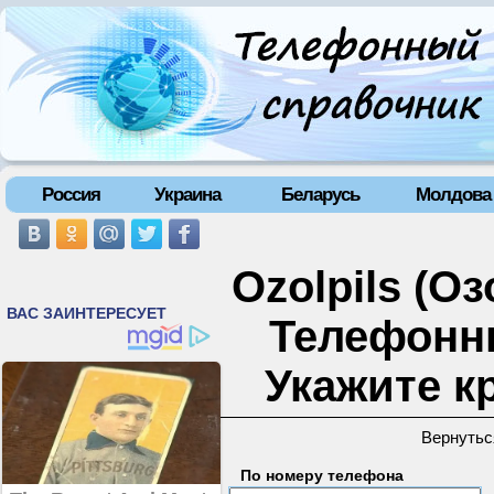
Россия
Украина
Беларусь
Молдова
Ozolpils (Оз
Телефонн
Укажите к
Вернутьс
По номеру телефона