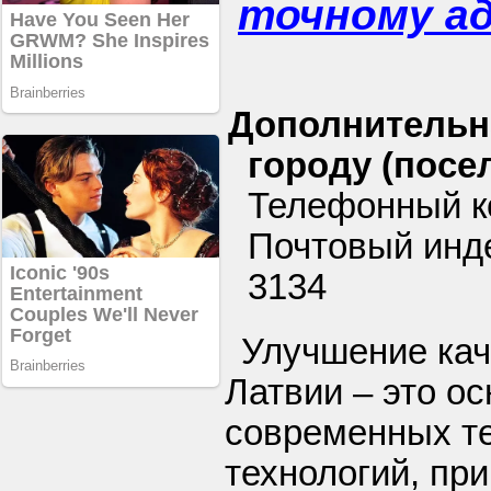
точному а
Дополнительн
городу (посел
Телефонный ко
Почтовый инде
3134
Улучшение кач
Латвии – это о
современных т
технологий, пр