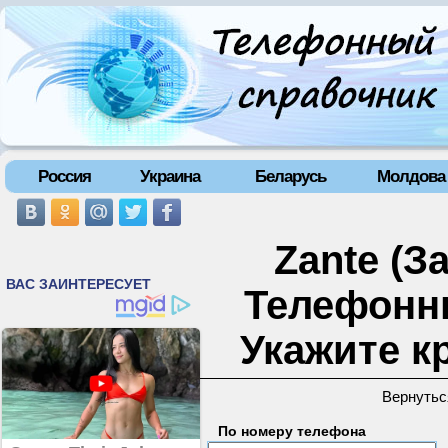
Россия
Украина
Беларусь
Молдова
Zante (З
Телефонн
Укажите к
Вернутьс
По номеру телефона