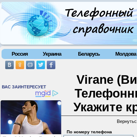
Россия
Украина
Беларусь
Молдова
Virane (Ви
Телефонн
Укажите к
Вернутьс
По номеру телефона