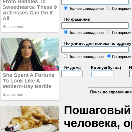
б
Полное совпадение
По первым
По фамилии
Полное совпадение
По первым
По улице, для поиска по адресу
д
Полное совпадение
По первым
№ дома
Корпус(буква)
№
-
Пошаговый 
человека, 