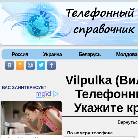
Россия
Украина
Беларусь
Молдова
Vilpulka (В
Телефонн
Укажите к
Вернутьс
По номеру телефона