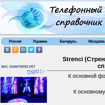
Россия
Украина
Беларусь
Молдова
Strenci (Стре
сп
К основной ф
К основному