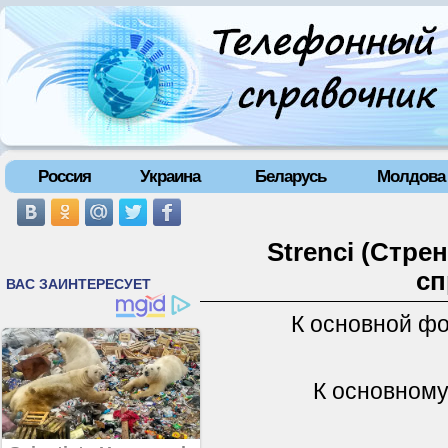
Россия
Украина
Беларусь
Молдова
Strenci (Стре
сп
К основной ф
К основному