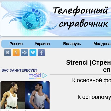
Россия
Украина
Беларусь
Молдова
Strenci (Стре
сп
К основной ф
К основному