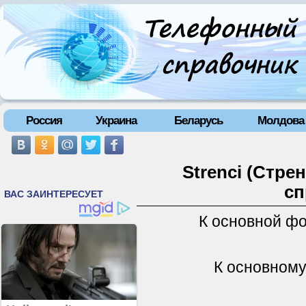
Россия
Украина
Беларусь
Молдова
Strenci (Стре
сп
К основной ф
К основному