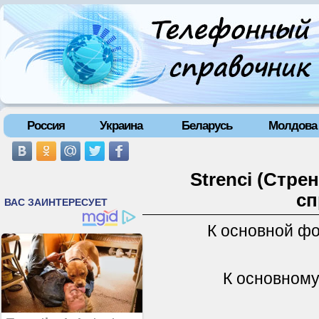
Россия
Украина
Беларусь
Молдова
Strenci (Стре
сп
К основной ф
К основному