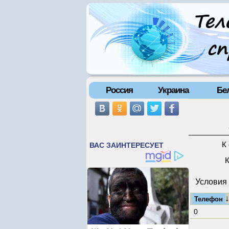
Россия
Украина
Бе
К
К
Условия 
Телефон
0