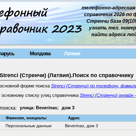
телефонно-адресная
справочник 2026 по 
Стренчи база 09(109
узнать тел. номер 
найти адреса лю
ларусь
Молдова
Латвия
Strenci (Стренчи) (Латвия).Поиск по справочнику
 основной форме поиска
Strenci (Стренчи) по телефону, фамил
 основному списку улиц справочника
Strenci (Стренчи) онлайн 
поиска:
улица: Beverinas;
дом 3
↓
Фамилия, инициалы
Адрес
Персональные данные
Beverinas,
дом 3