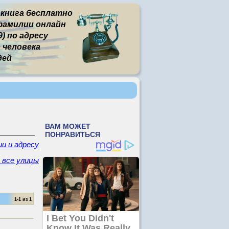
 книга бесплатно
фамилии онлайн
) по адресу
человека
дей
ии и адресу
- все улицы
1-1 из 1