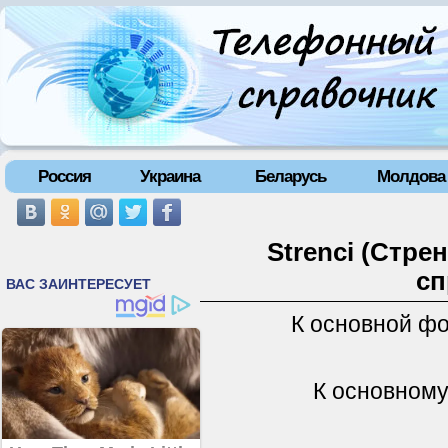
Россия
Украина
Беларусь
Молдова
Strenci (Стре
сп
К основной ф
К основному