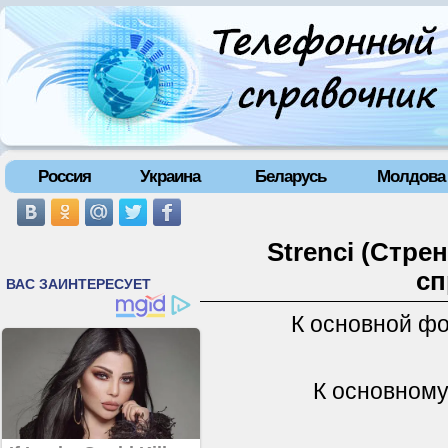
Россия
Украина
Беларусь
Молдова
Strenci (Стре
сп
К основной ф
К основному