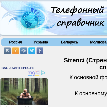
Россия
Украина
Беларусь
Молдова
Strenci (Стре
сп
К основной ф
К основному