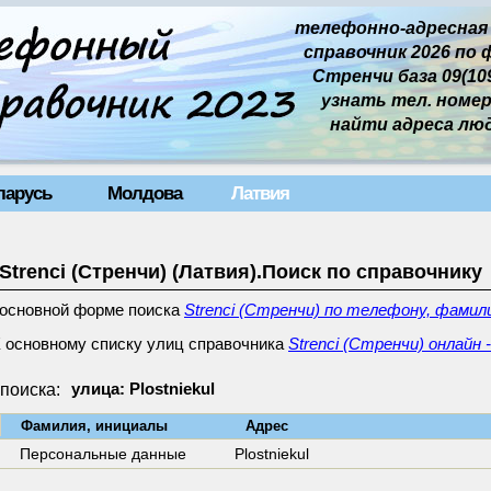
телефонно-адресная
справочник 2026 по 
Стренчи база 09(109
узнать тел. номер 
найти адреса лю
ларусь
Молдова
Латвия
Strenci (Стренчи) (Латвия).Поиск по справочнику
 основной форме поиска
Strenci (Стренчи) по телефону, фамил
 основному списку улиц справочника
Strenci (Стренчи) онлайн 
поиска:
улица: Plostniekul
↓
Фамилия, инициалы
Адрес
Персональные данные
Plostniekul