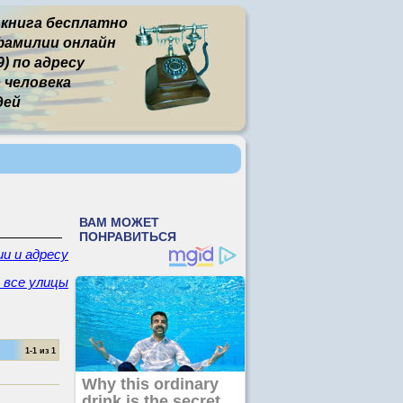
 книга бесплатно
фамилии онлайн
) по адресу
человека
дей
ии и адресу
- все улицы
1-1 из 1