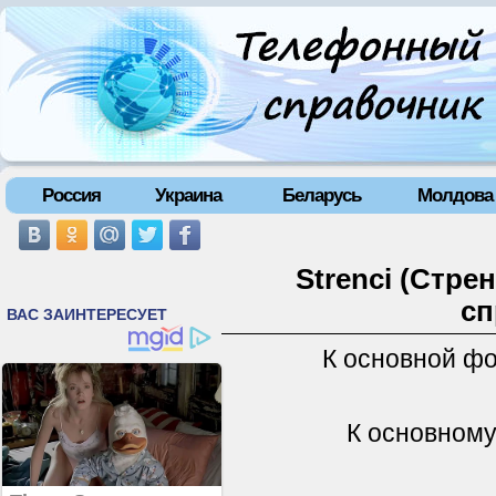
Россия
Украина
Беларусь
Молдова
Strenci (Стре
сп
К основной ф
К основному