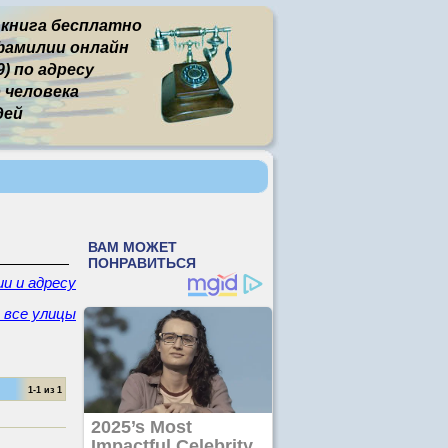
 книга бесплатно
фамилии онлайн
) по адресу
человека
дей
ии и адресу
- все улицы
1-1 из 1