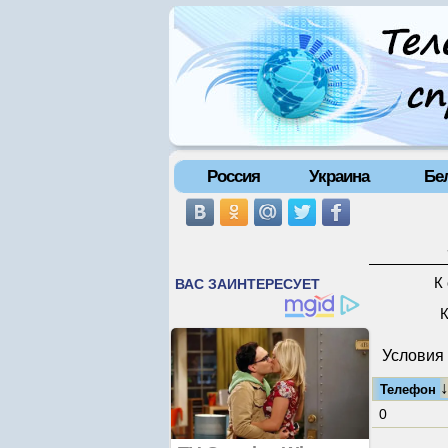
Россия
Украина
Бе
К
К
Условия 
Телефон
0