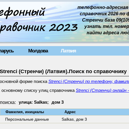
телефонно-адресная
справочник 2026 по 
Стренчи база 09(109
узнать тел. номер 
найти адреса лю
ларусь
Молдова
Латвия
Strenci (Стренчи) (Латвия).Поиск по справочнику
 основной форме поиска
Strenci (Стренчи) по телефону, фамил
 основному списку улиц справочника
Strenci (Стренчи) онлайн 
поиска:
улица: Salkas;
дом 3
↓
Фамилия, инициалы
Адрес
Персональные данные
Salkas,
дом 3