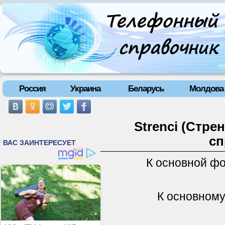
Россия
Украина
Беларусь
Молдова
Strenci (Стре
сп
К основной ф
К основному