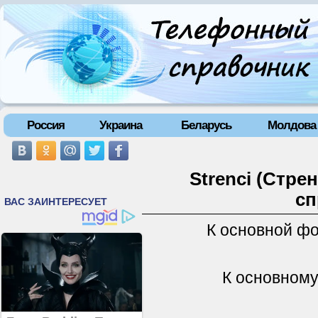
Россия
Украина
Беларусь
Молдова
Strenci (Стре
сп
К основной ф
К основному