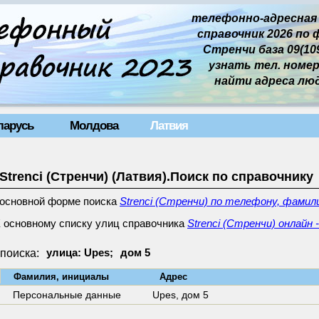
телефонно-адресная
справочник 2026 по 
Стренчи база 09(109
узнать тел. номер 
найти адреса лю
ларусь
Молдова
Латвия
Strenci (Стренчи) (Латвия).Поиск по справочнику
 основной форме поиска
Strenci (Стренчи) по телефону, фамил
 основному списку улиц справочника
Strenci (Стренчи) онлайн 
поиска:
улица: Upes;
дом 5
↓
Фамилия, инициалы
Адрес
Персональные данные
Upes,
дом 5