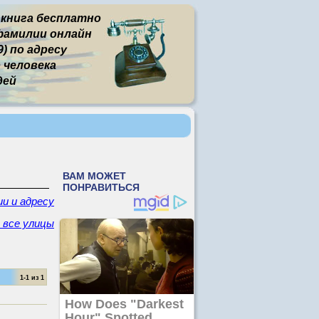
 книга бесплатно
фамилии онлайн
) по адресу
человека
дей
ии и адресу
- все улицы
1-1 из 1