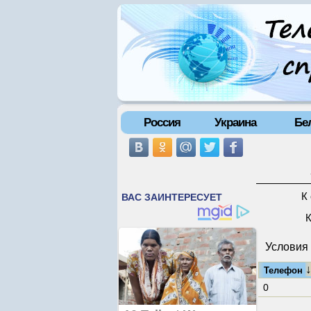
Россия
Украина
Бе
К
К
Условия 
Телефон
0