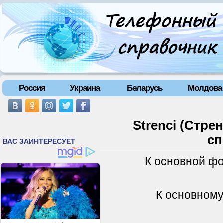
Россия
Украина
Беларусь
Молдова
Strenci (Стре
сп
К основной ф
К основному