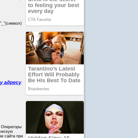
_"(символ)
у адресу
 Операторы
ическую
е сайта при