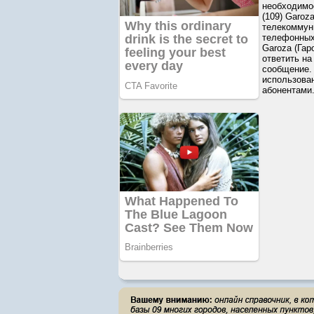
необходимо
(109) Garoz
телекоммун
телефонных 
Garoza (Гар
ответить на
сообщение.
использова
абонентами