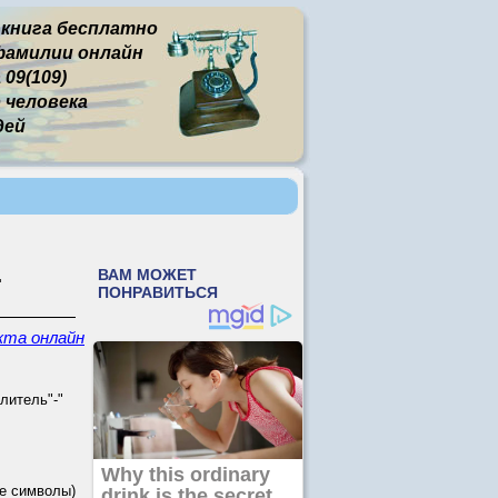
 книга бесплатно
фамилии онлайн
 09(109)
человека
дей
.
кта онлайн
литель"-"
е символы)