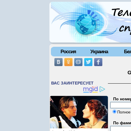
Россия
Украина
Бе
G
По номе
Полное
По фам