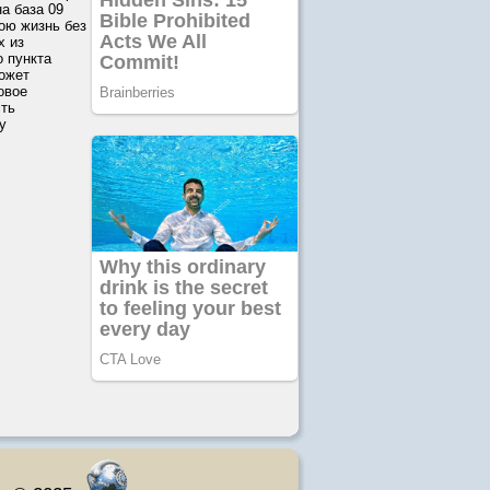
а база 09
ою жизнь без
х из
о пункта
может
овое
сть
у