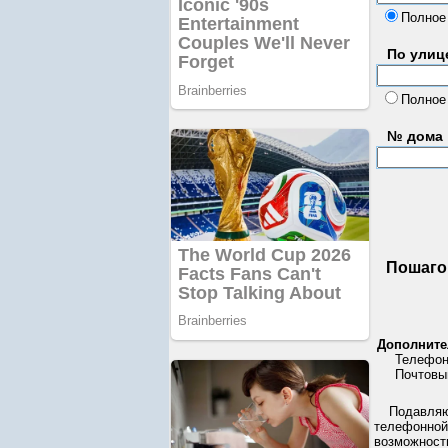
Полное
По улице
Полное
№ дома
Пошаго
Дополните
Телефонн
Почтовый
Подавляю
телефонной 
возможност