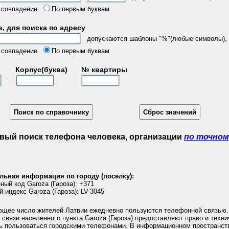
 совпадение
По первым буквам
, для поиска по адресу
допускаются шаблоны "%"(любые символы), "
 совпадение
По первым буквам
Корпус(буква)
№ квартиры
-
вый поиск телефона человека, организации
по точном
льная информация по городу (поселку):
ый код Garoza (Гароза): +371
 индекс Garoza (Гароза): LV-3045
щее число жителей Латвии ежедневно пользуются телефонной связью.
связи населенного пункта Garoza (Гароза) предоставляют право и техн
ь пользоваться городскими телефонами. В информационном пространств