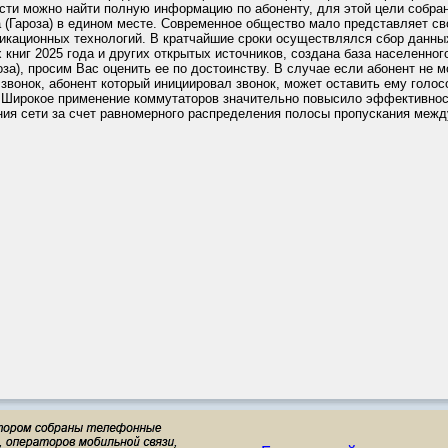
сти можно найти полную информацию по абоненту, для этой цели собран
a (Гароза) в едином месте. Современное общество мало представляет св
икационных технологий. В кратчайшие сроки осуществлялся сбор данны
книг 2025 года и других открытых источников, создана база населенног
оза), просим Вас оценить ее по достоинству. В случае если абонент не 
 звонок, абонент который инициировал звонок, может оставить ему голос
 Широкое применение коммутаторов значительно повысило эффективно
ния сети за счет равномерного распределения полосы пропускания межд
.