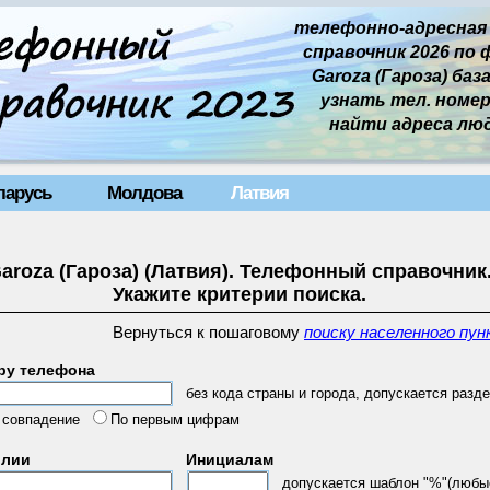
телефонно-адресная
справочник 2026 по 
Garoza (Гароза) база
узнать тел. номер 
найти адреса лю
ларусь
Молдова
Латвия
aroza (Гароза) (Латвия). Телефонный справочник
Укажите критерии поиска.
Вернуться к пошаговому
поиску населенного пун
ру телефона
без кода страны и города, допускается разде
 совпадение
По первым цифрам
илии
Инициалам
допускается шаблон "%"(любы