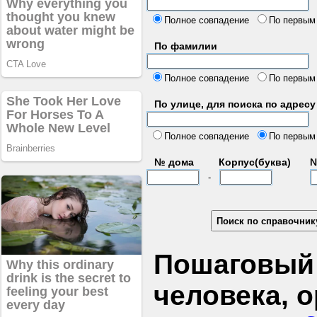
б
Полное совпадение
По первым
По фамилии
Полное совпадение
По первым
По улице, для поиска по адресу
д
Полное совпадение
По первым
№ дома
Корпус(буква)
№
-
Пошаговый 
человека, 