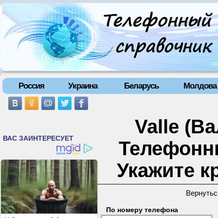
Россия
Украина
Беларусь
Молдова
Valle (В
Телефонн
Укажите к
Вернутьс
По номеру телефона