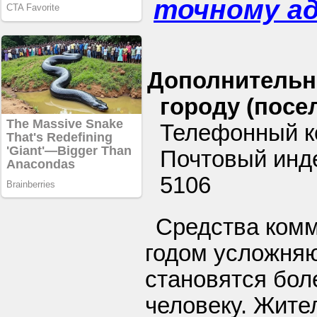
точному а
Дополнительн
городу (посел
Телефонный ко
Почтовый индек
5106
Средства ком
годом усложняю
становятся бол
человеку. Жите