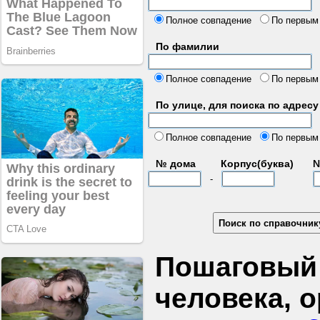
б
Полное совпадение
По первым
По фамилии
Полное совпадение
По первым
По улице, для поиска по адресу
д
Полное совпадение
По первым
№ дома
Корпус(буква)
№
-
Пошаговый 
человека, 