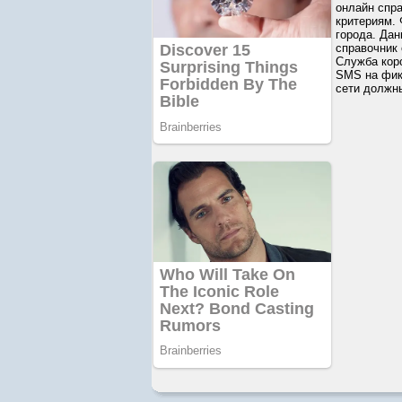
онлайн спр
критериям.
города. Дан
справочник 
Служба кор
SMS на фик
сети должн