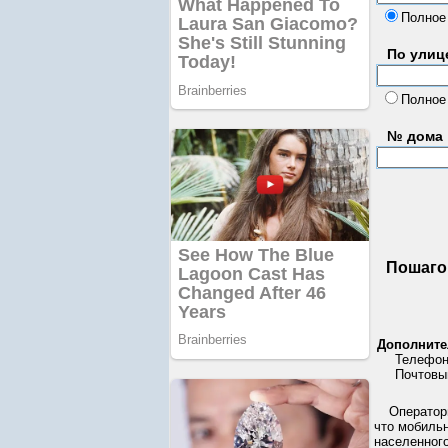
Полное
По улице
Полное
№ дома
Пошаго
Дополните
Телефон
Почтовы
Операторы
что мобиль
населенного