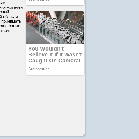
ным
ния жителей
говый
й области.
и принимать
телефонные
ством.