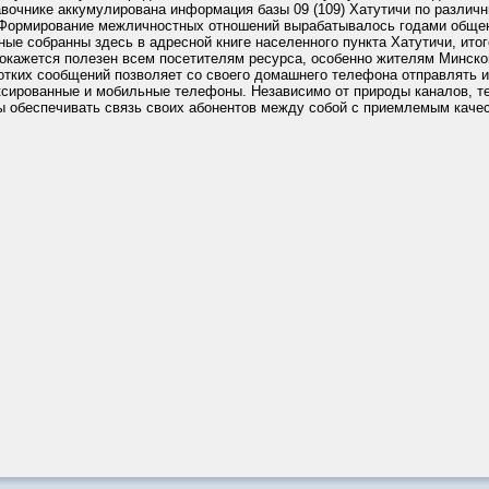
авочнике аккумулирована информация базы 09 (109) Хатутичи по различ
 Формирование межличностных отношений вырабатывалось годами обще
ные собранны здесь в адресной книге населенного пункта Хатутичи, ито
окажется полезен всем посетителям ресурса, особенно жителям Минско
отких сообщений позволяет со своего домашнего телефона отправлять 
сированные и мобильные телефоны. Независимо от природы каналов, 
ы обеспечивать связь своих абонентов между собой с приемлемым каче