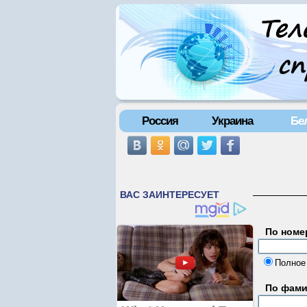
Россия
Украина
Бе
По номе
Полное
По фам