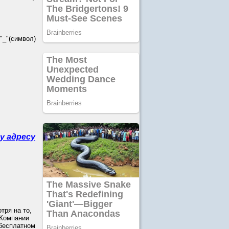
_"(символ)
у адресу
тря на то,
 Компании
 бесплатном