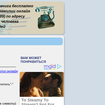
 книга бесплатно
фамилии онлайн
9) по адресу
человека
дей
кта онлайн
литель"-"
е символы)