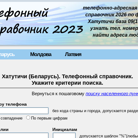
телефонно-адресная
справочник 2026 по 
Хатутичи база 09(10
узнать тел. номер 
найти адреса лю
ларусь
Молдова
Латвия
Хатутичи (Беларусь). Телефонный справочник.
Укажите критерии поиска.
Вернуться к пошаговому
поиску населенного пун
ру телефона
без кода страны и города, допускается разде
 совпадение
По первым цифрам
илии
Инициалам
допускается шаблон "%"(любы