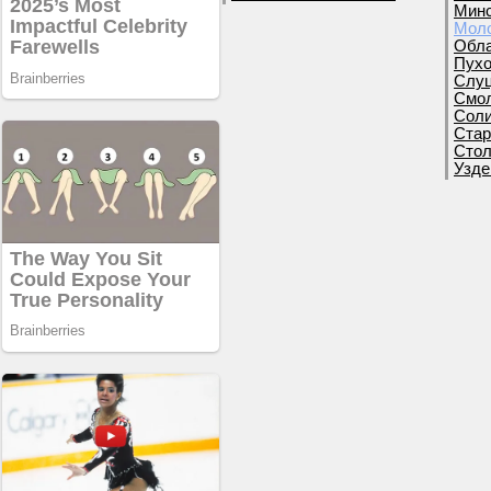
Минс
Моло
Обла
Пухо
Слуц
Смол
Соли
Стар
Стол
Узде