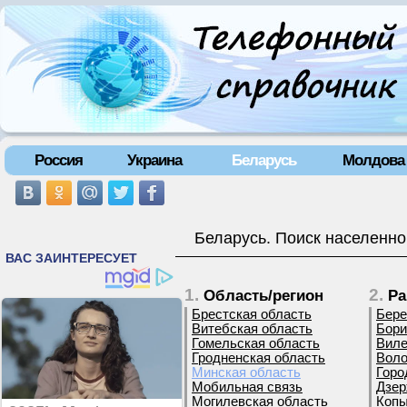
Россия
Украина
Беларусь
Молдова
Беларусь. Поиск населенно
1.
2.
Область/регион
Ра
Брестская область
Бере
Витебская область
Бори
Гомельская область
Виле
Гродненская область
Воло
Минская область
Горо
Мобильная связь
Дзер
Могилевская область
Копы