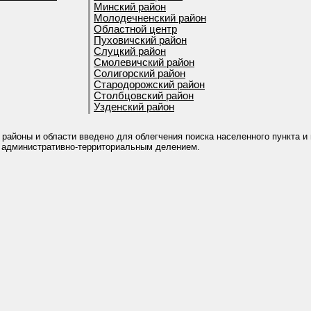
Минский район
Молодечненский район
Областной центр
Пуховичский район
Слуцкий район
Смолевичский район
Солигорский район
Стародорожский район
Столбцовский район
Узденский район
 районы и области введено для облегчения поиска населенного пункта и
 административно-территориальным делением.