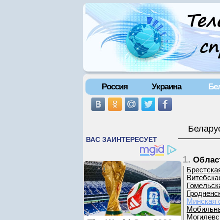
Россия
Украина
Бе
Беларус
1.
Облас
Брестска
Витебска
Гомельск
Гродненс
Минская 
Мобильна
Могилевс