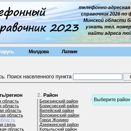
телефонно-адресная
справочник 2026 по 
Минской области баз
узнать тел. номер 
найти адреса лю
ларусь
Молдова
Латвия
ь. Поиск населенного пункта
2.
ть/регион
Район
Выберите район 
я область
Березинский район
я область
Борисовский район
ая область
Вилейский район
кая область
Воложинский район
область
Город Жодино
я связь
Дзержинский район
кая область
Копыльский район