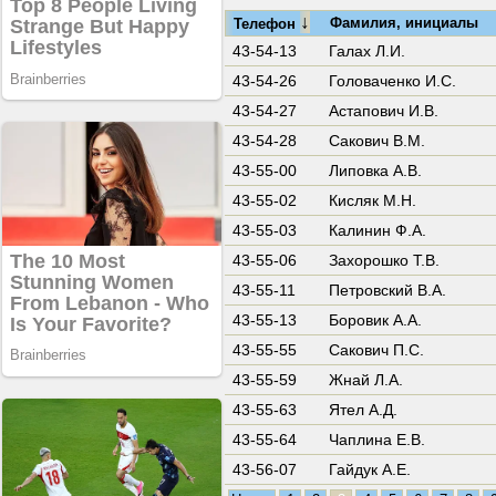
↓
Фамилия, инициалы
Телефон
43-54-13
Галах Л.И.
43-54-26
Головаченко И.С.
43-54-27
Астапович И.В.
43-54-28
Сакович В.М.
43-55-00
Липовка А.В.
43-55-02
Кисляк М.Н.
43-55-03
Калинин Ф.А.
43-55-06
Захорошко Т.В.
43-55-11
Петровский В.А.
43-55-13
Боровик А.А.
43-55-55
Сакович П.С.
43-55-59
Жнай Л.А.
43-55-63
Ятел А.Д.
43-55-64
Чаплина Е.В.
43-56-07
Гайдук А.Е.