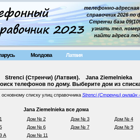
телефонно-адресная
справочник 2026 по 
Стренчи база 09(109
узнать тел. номер 
найти адреса лю
ларусь
Молдова
Латвия
Strenci (Стренчи) (Латвия). Jana Ziemelnieka
оиск телефонов по дому. Выберите дом из списк
 основному списку улиц справочника
Strenci (Стренчи) онлайн 
Jana Ziemelnieka все дома
1
Дом № 2
Дом № 3
Дом № 4
5
Дом № 6
Дом № 7
Дом № 9
9 A
Дом № 11