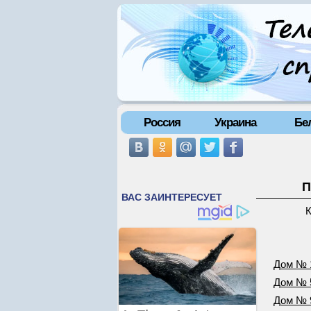
Россия
Украина
Бе
П
К
Дом № 
Дом № 
Дом № 