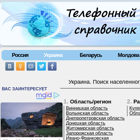
Россия
Украина
Беларусь
Молдова
Украина. Поиск населенног
1.
2.
Область/регион
Ра
Винницкая область
Купя
Волынская область
Обла
Днепропетровская область
Донецкая область
Житомирская область
Запорожская область
Ивано-Франковская