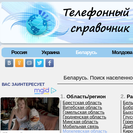
Россия
Украина
Беларусь
Молдова
Беларусь. Поиск населенно
1.
2.
Область/регион
Ра
Брестская область
Белы
Витебская область
Бобр
Гомельская область
Быхо
Гродненская область
Глус
Минская область
Горе
Мобильная связь
Дриб
Могилевская область
Киро