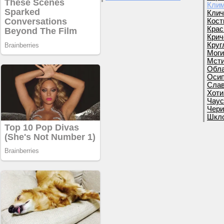
Клим
Клич
Кост
Крас
Крич
Круг
Моги
Мсти
Обла
Осип
Слав
Хоти
Чаус
Чери
Шкло