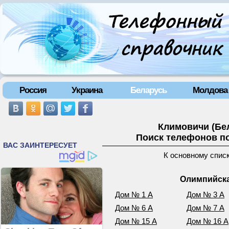
Россия
Украина
Беларусь
Молдова
Климовичи (Бе
Поиск телефонов по
К основному спис
Олимпийска
Дом № 1 А
Дом № 3 А
Дом № 6 А
Дом № 7 А
Дом № 15 А
Дом № 16 А