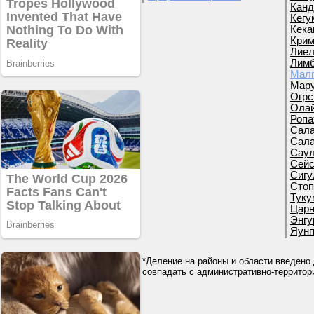
Канд
Кегу
Кека
Крим
Лиел
Лимб
Малп
Мару
Огрс
Олай
Ропа
Сала
Сала
Саул
Сейс
Сигу
Стоп
Туку
Царн
Энгу
Яунп
*Деление на районы и области введено 
совпадать с административно-террито