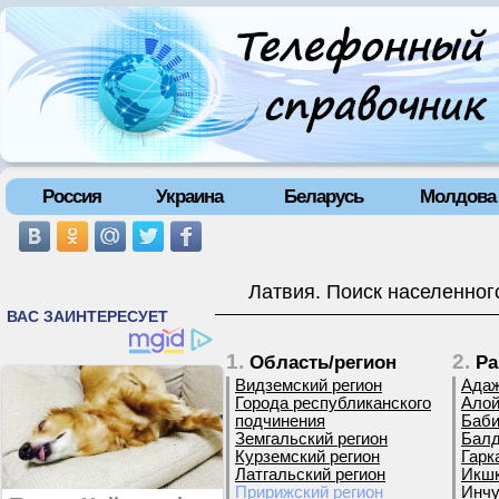
Россия
Украина
Беларусь
Молдова
Латвия. Поиск населенног
1.
2.
Область/регион
Ра
Видземский регион
Адаж
Города республиканского
Алой
подчинения
Баби
Земгальский регион
Балд
Курземский регион
Гарк
Латгальский регион
Икшк
Пририжский регион
Инчу