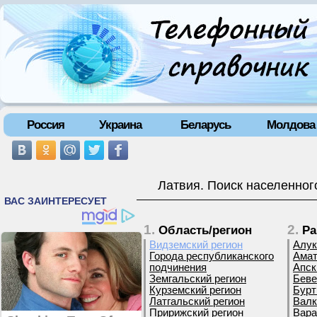
Россия
Украина
Беларусь
Молдова
Латвия. Поиск населенног
1.
2.
Область/регион
Ра
Видземский регион
Алук
Города республиканского
Амат
подчинения
Апск
Земгальский регион
Беве
Курземский регион
Бурт
Латгальский регион
Валк
Пририжский регион
Вара