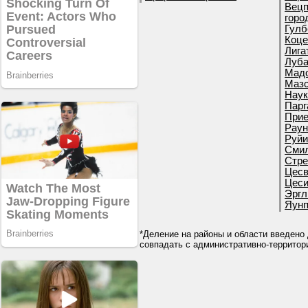
Вецп
горо
Гулб
Коце
Лига
Луба
Мадо
Мазс
Наук
Парг
Прие
Раун
Руйи
Смил
Стре
Цесв
Цеси
Эргл
Яунп
*Деление на районы и области введено 
совпадать с административно-террито