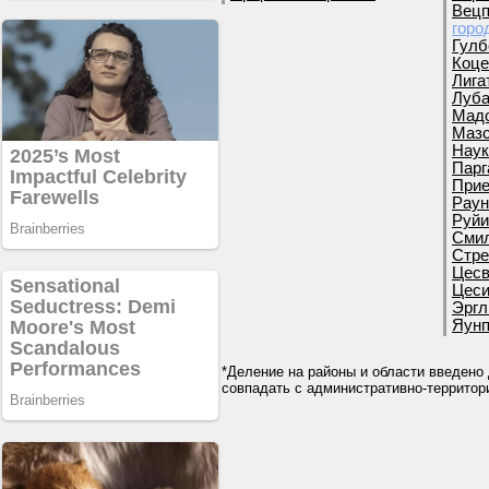
Вецп
горо
Гулб
Коце
Лига
Луба
Мадо
Мазс
Наук
Парг
Прие
Раун
Руйи
Смил
Стре
Цесв
Цеси
Эргл
Яунп
*Деление на районы и области введено 
совпадать с административно-террито