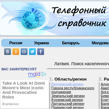
Россия
Украина
Беларусь
Молдова
Латвия. Поиск населенног
1.
2.
Область/регион
Ра
Видземский регион
Алук
Города республиканского
Амат
подчинения
Апск
Земгальский регион
Беве
Курземский регион
Бурт
Латгальский регион
Валк
Пририжский регион
Вара