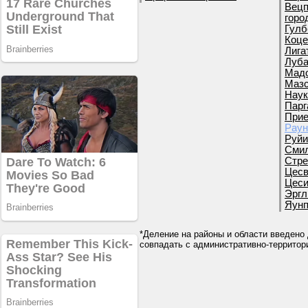
Вецп
горо
Гулб
Коце
Лига
Луба
Мадо
Мазс
Наук
Парг
Прие
Раун
Руйи
Смил
Стре
Цесв
Цеси
Эргл
Яунп
*Деление на районы и области введено 
совпадать с административно-террито