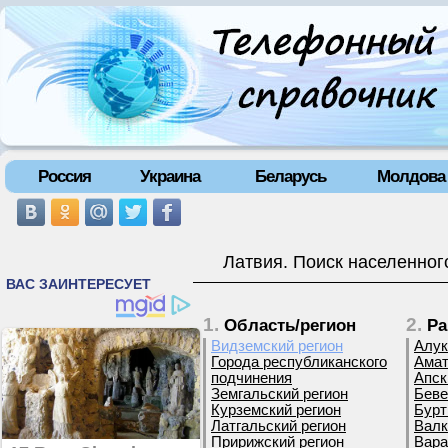
Россия
Украина
Беларусь
Молдова
Латвия. Поиск населенног
1.
2.
Область/регион
Ра
Видземский регион
Алук
Города республиканского
Амат
подчинения
Апск
Земгальский регион
Беве
Курземский регион
Бурт
Латгальский регион
Валк
Пририжский регион
Вара