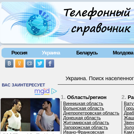
Россия
Украина
Беларусь
Молдова
Украина. Поиск населенног
1.
2.
Область/регион
Ра
Винницкая область
Вату
Волынская область
Горо
Днепропетровская область
Драб
Донецкая область
Жашк
Житомирская область
Звен
Запорожская область
Золо
Ивано-Франковская
Кам'