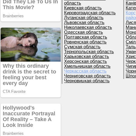
область
Кані
Киевская область
Кате
Кировоградская область
Корс
Луганская область
райо
Львовская область
Лися
Николаевская область
Мань
Одесская область
Мона
Полтавская область
Обла
Ровненская область
Сміл
Сумская область
Таль
Тернопольская область
Уман
Харьковская область
Хрис
Херсонская область
Черк
Хмельницкая область
Чиги
Черкасская область
Чорн
Черниговская область
Шпол
Черновицкая область