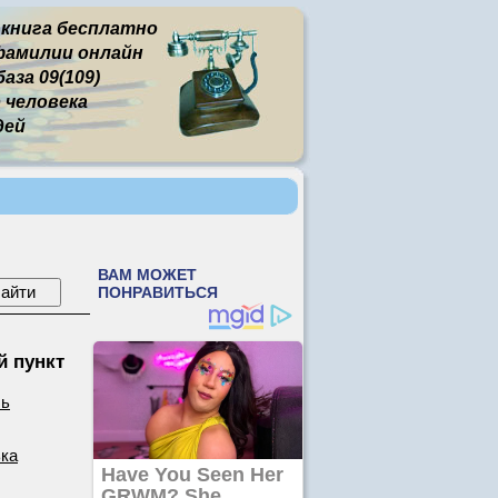
 книга бесплатно
фамилии онлайн
за 09(109)
человека
дей
 пункт
ль
ька