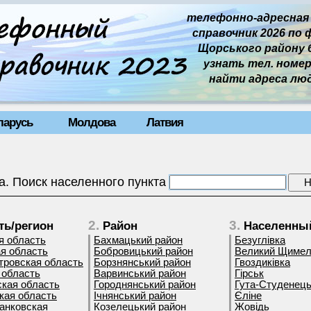
телефонно-адресная
справочник 2026 по 
Щорського району ба
узнать тел. номер 
найти адреса лю
ларусь
Молдова
Латвия
а. Поиск населенного пункта
2.
3.
ть/регион
Район
Населенный
я область
Бахмацький район
Безуглівка
я область
Бобровицький район
Великий Щиме
тровская область
Борзнянський район
Гвоздиківка
 область
Варвинський район
Гірськ
кая область
Городнянський район
Гута-Студенец
кая область
Ічнянський район
Єліне
анковская
Козелецький район
Жовідь