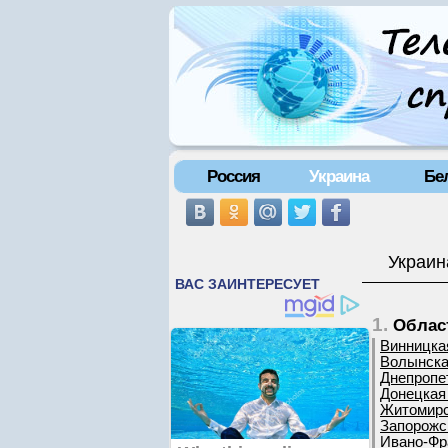
Россия
Украина
Бе
Украин
1.
Облас
Винницка
Волынска
Днепропе
Донецкая
Житомирс
Запорожс
Ивано-Фр