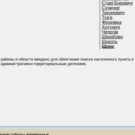
Старі Боровичі
Суничне
Тихоновичі
Тур'я
Філонівка
Хотуничі
Чепелів
Шкробове
Щокоть
Щорс
 районы и области введено для облегчения поиска населенного пункта и
 административно-территориальным делением.