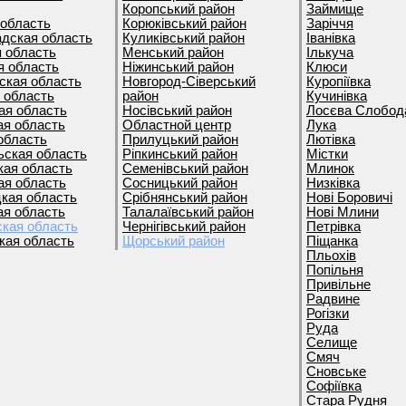
Коропський район
Займище
 область
Корюківський район
Заріччя
адская область
Куликівський район
Іванівка
я область
Менський район
Ількуча
я область
Ніжинський район
Клюси
ская область
Новгород-Сіверський
Куропіївка
 область
район
Кучинівка
ая область
Носівський район
Лосєва Слобод
ая область
Областной центр
Лука
область
Прилуцький район
Лютівка
ьская область
Ріпкинський район
Містки
кая область
Семенівський район
Млинок
ая область
Сосницький район
Низківка
кая область
Срібнянський район
Нові Боровичі
ая область
Талалаївський район
Нові Млини
ская область
Чернігівський район
Петрівка
кая область
Щорський район
Піщанка
Пльохів
Попільня
Привільне
Радвине
Рогізки
Руда
Селище
Смяч
Сновське
Софіївка
Стара Рудня