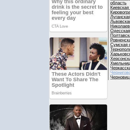
область
Киевская
Кировогр
Луганска
Львовска
Николаев
Одесская
Полтавск
Ровненск
Сумская 
Тернопол
Харьковс
Херсонск
Хмельниц
Черкасск
Чернигов
Черновиц