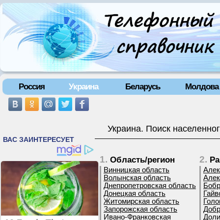
Россия
Украина
Беларусь
Молдова
Украина. Поиск населенног
1.
2.
Область/регион
Ра
Винницкая область
Алек
Волынская область
Алек
Днепропетровская область
Бобр
Донецкая область
Гайв
Житомирская область
Голо
Запорожская область
Добр
Ивано-Франковская
Доли