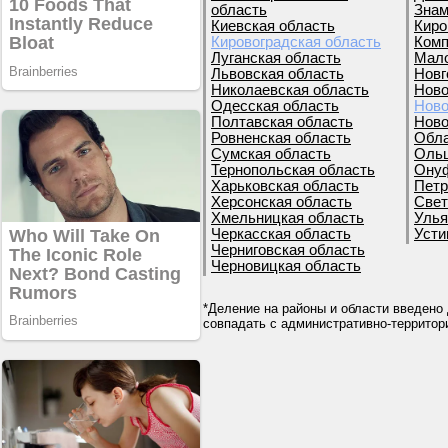
область
Знам
Киевская область
Киро
Кировоградская область
Комп
Луганская область
Мало
Львовская область
Новг
Николаевская область
Ново
Одесская область
Ново
Полтавская область
Ново
Ровненская область
Обла
Сумская область
Ольш
Тернопольская область
Онуф
Харьковская область
Петр
Херсонская область
Свет
Хмельницкая область
Улья
Черкасская область
Усти
Черниговская область
Черновицкая область
*Деление на районы и области введено 
совпадать с административно-террито