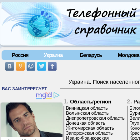
Россия
Украина
Беларусь
Молдова
Украина. Поиск населенног
1.
2.
Область/регион
Ра
Винницкая область
Біло
Волынская область
Бури
Днепропетровская область
Вели
Донецкая область
Глух
Житомирская область
Коно
Запорожская область
Крас
Ивано-Франковская
Крол