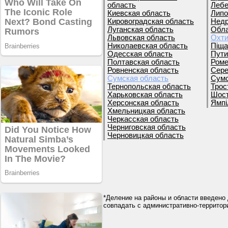
область
Лебе
Киевская область
Липо
Кировоградская область
Недр
Луганская область
Обла
Львовская область
Охти
Николаевская область
Піща
Одесская область
Пути
Полтавская область
Роме
Ровненская область
Сере
Сумская область
Сумс
Тернопольская область
Трос
Харьковская область
Шост
Херсонская область
Ямпі
Хмельницкая область
Черкасская область
Черниговская область
Черновицкая область
*Деление на районы и области введено 
совпадать с административно-террито