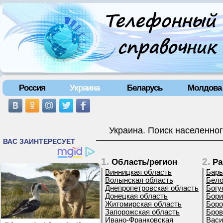
Россия
Украина
Беларусь
Молдова
Украина. Поиск населенног
1.
2.
Область/регион
Ра
Винницкая область
Бары
Волынская область
Бело
Днепропетровская область
Богу
Донецкая область
Бори
Житомирская область
Боро
Запорожская область
Бров
Ивано-Франковская
Васи